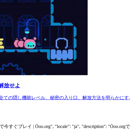
解放せよ
、全ての隠し機能レベル、秘密の入り口、解放方法を明らかに
ラインで今すぐプレイ | Öoo.org", "locale": "ja", "descri