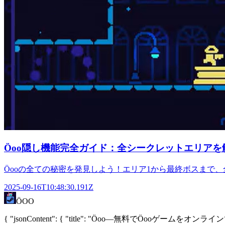
Öoo隠し機能完全ガイド：全シークレットエリアを
Öooの全ての秘密を発見しよう！エリア1から最終ボスまで
2025-09-16T10:48:30.191Z
ÖOO
{ "jsonContent": { "title": "Öoo—無料でÖooゲームをオン