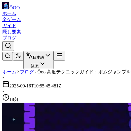
ÖOO
ホーム
全ゲーム
ガイド
隠し要素
ブログ
日本語
🇯🇵
ホーム
ブログ
Öoo 高度テクニックガイド：ボムジャンプ
•
2025-09-16T10:55:45.481Z
•
18分