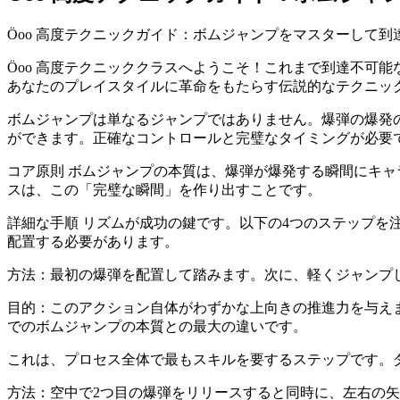
Öoo 高度テクニックガイド：ボムジャンプをマスターして到
Öoo 高度テクニッククラスへようこそ！これまで到達不可
あなたのプレイスタイルに革命をもたらす伝説的なテクニッ
ボムジャンプは単なるジャンプではありません。爆弾の爆発
ができます。正確なコントロールと完璧なタイミングが必要
コア原則 ボムジャンプの本質は、爆弾が爆発する瞬間にキ
スは、この「完璧な瞬間」を作り出すことです。
詳細な手順 リズムが成功の鍵です。以下の4つのステップを
配置する必要があります。
方法：最初の爆弾を配置して踏みます。次に、軽くジャンプ
目的：このアクション自体がわずかな上向きの推進力を与え
でのボムジャンプの本質との最大の違いです。
これは、プロセス全体で最もスキルを要するステップです。
方法：空中で2つ目の爆弾をリリースすると同時に、左右の