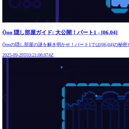
Öoo 隠し部屋ガイド: 大公開！パート1 - [06,04]
Öooの隠し部屋の謎を解き明かせ！パート1では[06,04
2025-09-29T03:21:00.974Z