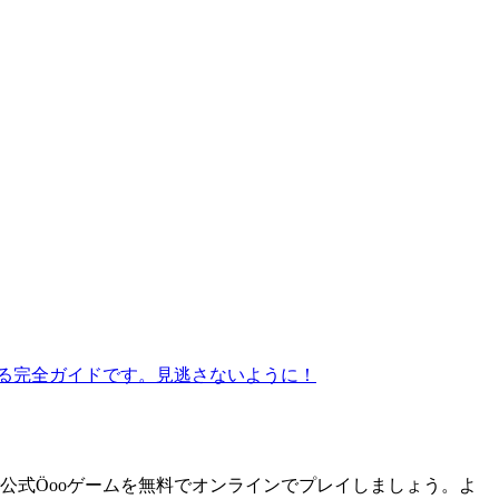
する完全ガイドです。見逃さないように！
ption": "Öoo.orgで公式Öooゲームを無料でオンラインでプレイしましょう。よ