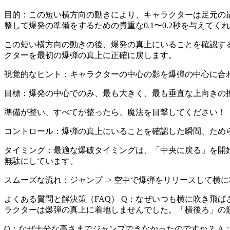
目的：この短い横方向の動きにより、キャラクターは足元の
整して爆発の準備をするための貴重な0.1〜0.2秒を与えてく
この短い横方向の動きの後、爆発の真上にいることを確認す
クターを最初の爆弾の真上に正確に戻します。
視覚的なヒント：キャラクターの中心の影を爆弾の中心に合
目標：爆発の中心でのみ、最も大きく、最も垂直な上向きの
準備が整い、すべてが整ったら、魔法を目撃してください！
コントロール：爆弾の真上にいることを確認した瞬間、ため
タイミング：最適な爆破タイミングは、「中央に戻る」を開
無駄にしています。
スムーズな流れ：ジャンプ -> 空中で爆弾をリリースして横に移動
よくある質問と解決策（FAQ） Q：なぜいつも横に吹き飛
ラクターは爆弾の真上に着地しませんでした。「横後ろ」の
Q：なぜ十分な高さまでジャンプできなかったのですか？ A