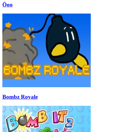
Öoo
Bombz Royale