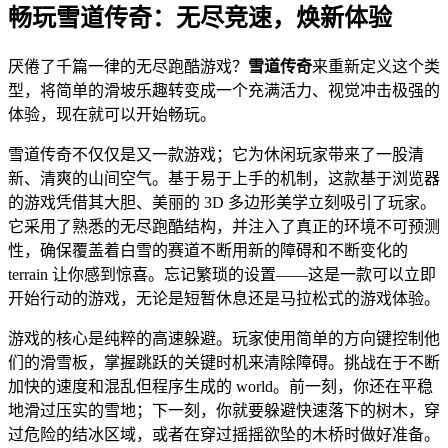
畅玩雪道传奇：无尽竞速，焕新体验
厌倦了千篇一律的无尽跑酷游戏？
雪道传奇
来重新定义这个类
型，将简单的滑坡乐趣转变成一个充满活力、视觉冲击极强的
体验，现在就可以开始畅玩。
雪道传奇不仅仅是又一款游戏；它为休闲玩家带来了一股清
新、清爽的山间空气。基于易于上手的机制，这款基于浏览器
的游戏凭借其大胆、美丽的 3D 多边形美学立刻吸引了玩家。
它采用了熟悉的无尽跑酷结构，并注入了真正的环境不可预测
性，确保覆盖着白雪的赛道不断用新的障碍和不断变化的
terrain 让你感到惊喜。忘记繁琐的设置——这是一款可以立即
开始行动的游戏，无论是短暂休息还是马拉松式的游戏体验。
游戏的核心是纯粹的高速躲避。玩家使用简单的方向键控制他
们的滑雪板，掌握跳跃的关键时机来清除障碍。挑战在于不断
加快的速度和混乱但程序生成的 world。前一刻，你还在平稳
地滑过压实的雪地；下一刻，你就要躲避快速落下的树木，穿
过危险的结冰区域，或者在穿过摇摇欲坠的木桥时做好准备。