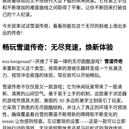
高质量体验而又不想进行大型下载的休闲玩家。它在易上手性
和不断增加的难度曲线之间取得了平衡，让你不断回来打破自
己的个人纪录。
今天就来试试雪道传奇，看看你能在这个无尽的斜坡上滑出多
远的传奇！
畅玩雪道传奇：无尽竞速，焕新体验
text-foreground">厌倦了千篇一律的无尽跑酷游戏？
雪道传奇
来重新定义这个类型，将简单的滑坡乐趣转变成一个充满活
力、视觉冲击极强的体验，现在就可以开始畅玩。
雪道传奇不仅仅是又一款游戏；它为休闲玩家带来了一股清
新、清爽的山间空气。基于易于上手的机制，这款基于浏览器
的游戏凭借其大胆、美丽的 3D 多边形美学立刻吸引了玩家。
它采用了熟悉的无尽跑酷结构，并注入了真正的环境不可预测
性，确保覆盖着白雪的赛道不断用新的障碍和不断变化的
terrain 让你感到惊喜。忘记繁琐的设置——这是一款可以立即
开始行动的游戏，无论是短暂休息还是马拉松式的游戏体验。