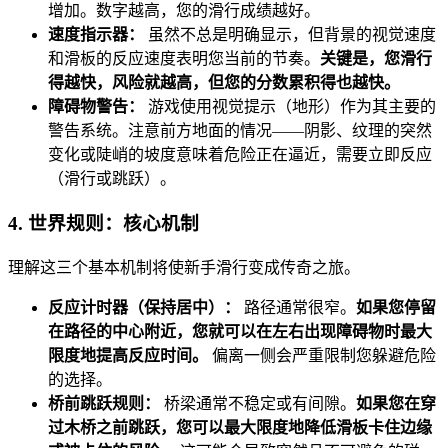
增加。数字越高，您的滑行成绩越好。
速度指示器：
虽然不总是明确显示，但背景的视觉速度
和滑板的反应速度表明您当前的节奏。
关键是，您滑行
得越快，风险就越高，但您的分数累积得也越快。
障碍物警告：
游戏使用视觉提示（地形）作为其主要的
警告系统。注意前方地面的情况——阴影、纹理的突然
变化或陡峭的坡度意味着危险正在逼近，需要立即反应
（滑行或跳跃）。
4. 世界规则：核心机制
理解这三个基本机制将使新手滑行变成传奇之旅。
反应计时器（保持居中）：
路径通常很窄。
如果您停留
在路径的中心附近，您就可以在左右出现障碍物时最大
限度地提高反应时间。
偏离一侧会严重限制您躲避危险
的选择。
桥前跳跃规则：
桥梁通常不稳定或有间隙。
如果您在穿
过木桥之前跳跃，您可以最大限度地降低滑板卡住边缘