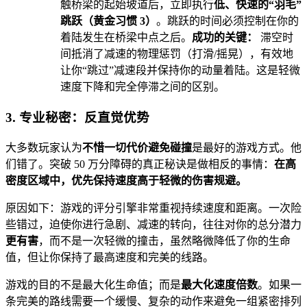
触桥梁的起始坡道后，立即执行
低、快速的“羽毛”
跳跃（黄金习惯 3）
。跳跃的时间必须控制在你的
着陆发生在桥梁中点之后。
成功的关键：
滞空时
间抵消了减速的物理惩罚（打滑/摇晃），有效地
让你“跳过”减速段并保持你的动量着陆。这是轻微
速度下降和完全停滞之间的区别。
3. 专业秘密：反直觉优势
大多数玩家认为
不惜一切代价避免碰撞
是最好的游戏方式。他
们错了。突破 50 万分障碍的真正秘诀是做相反的事情：
在高
密度区域中，优先保持速度高于轻微的伤害规避。
原因如下：游戏的评分引擎非常重视持续速度和距离。一次险
些错过，迫使你进行急剧、减速的转向，往往对你的总分潜力
更有害
，而不是一次轻微的撞击，虽然略微降低了你的生命
值，但让你保持了最高速度和完美的线路。
游戏的目的不是最大化生命值；而是
最大化速度倍数
。如果一
条完美的路线需要一个缓慢、复杂的动作来避免一组紧密排列