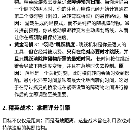
物。精英级游戏需要至少
双障碍预判扫描
。当你清除第
一个倒下的树木时，你的注意力应该已经开始计算通过
第二个障碍物（例如，急转弯或桥梁）的最佳路线。
原
因：
游戏生成的是模式，而不是纯粹的随机障碍物。通
过提前预判，你从被动躲避转变为主动规划路线，从而
让你在瓶颈路段保持速度。
黄金习惯 3：“羽毛”跳跃精度
- 跳跃机制是你最强大的
工具，但它经常被浪费。
只有在绝对必要时才跳跃，并
且只跳跃清除障碍物所需的最短时间。
长时间按住跳跃
键会导致下降速度变慢，并且在落地时失去控制。
原
因：
落地是一个关键时刻，此时横向转向会暂时受到影
响。最小化滞空时间意味着最大化地面转向时间，这对
于在穿过摇晃的桥梁或在紧密设置的障碍物之间进行操
作后的立即调整至关重要。
2. 精英战术：掌握评分引擎
目标不仅仅是距离；而是
有效距离
。这些战术旨在利用游戏对
持续速度的奖励结构。