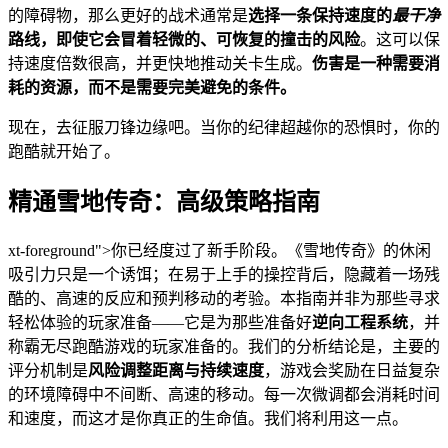
的障碍物，那么更好的战术通常是
选择一条保持速度的
最干净
路线，即使它会冒着轻微的、可恢复的撞击的风险
。这可以保
持速度倍数很高，并更快地推动关卡生成。
伤害是一种需要消
耗的资源，而不是需要完美避免的条件。
现在，去征服刀锋边缘吧。当你的纪律超越你的恐惧时，你的
跑酷就开始了。
精通雪地传奇：高级策略指南
xt-foreground">你已经度过了新手阶段。《雪地传奇》的休闲
吸引力只是一个诱饵；在易于上手的操控背后，隐藏着一场残
酷的、高速的反应和预判移动的考验。本指南并非为那些寻求
轻松体验的玩家准备——它是为那些准备好
逆向工程系统
，并
称霸无尽跑酷游戏的玩家准备的。我们的分析结论是，主要的
评分机制是
风险调整距离与持续速度
，游戏会奖励在日益复杂
的环境障碍中不间断、高速的移动。每一次微调都会消耗时间
和速度，而这才是你真正的生命值。我们将利用这一点。