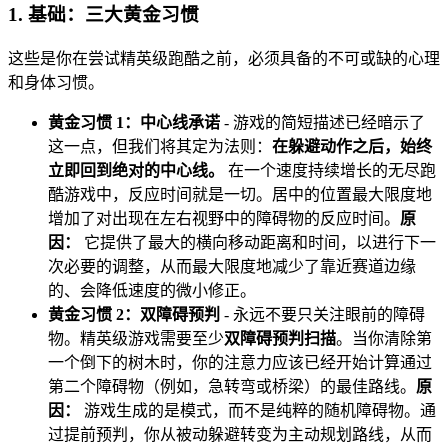
1. 基础：三大黄金习惯
这些是你在尝试精英级跑酷之前，必须具备的不可或缺的心理
和身体习惯。
黄金习惯 1：中心线承诺
- 游戏的简短描述已经暗示了
这一点，但我们将其定为法则：
在躲避动作之后，始终
立即回到绝对的中心线。
在一个速度持续增长的无尽跑
酷游戏中，反应时间就是一切。居中的位置最大限度地
增加了对出现在左右视野中的障碍物的反应时间。
原
因：
它提供了最大的横向移动距离和时间，以进行下一
次必要的调整，从而最大限度地减少了靠近赛道边缘
的、会降低速度的微小修正。
黄金习惯 2：双障碍预判
- 永远不要只关注眼前的障碍
物。精英级游戏需要至少
双障碍预判扫描
。当你清除第
一个倒下的树木时，你的注意力应该已经开始计算通过
第二个障碍物（例如，急转弯或桥梁）的最佳路线。
原
因：
游戏生成的是模式，而不是纯粹的随机障碍物。通
过提前预判，你从被动躲避转变为主动规划路线，从而