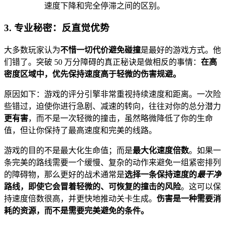
速度下降和完全停滞之间的区别。
3. 专业秘密：反直觉优势
大多数玩家认为
不惜一切代价避免碰撞
是最好的游戏方式。他
们错了。突破 50 万分障碍的真正秘诀是做相反的事情：
在高
密度区域中，优先保持速度高于轻微的伤害规避。
原因如下：游戏的评分引擎非常重视持续速度和距离。一次险
些错过，迫使你进行急剧、减速的转向，往往对你的总分潜力
更有害
，而不是一次轻微的撞击，虽然略微降低了你的生命
值，但让你保持了最高速度和完美的线路。
游戏的目的不是最大化生命值；而是
最大化速度倍数
。如果一
条完美的路线需要一个缓慢、复杂的动作来避免一组紧密排列
的障碍物，那么更好的战术通常是
选择一条保持速度的
最干净
路线，即使它会冒着轻微的、可恢复的撞击的风险
。这可以保
持速度倍数很高，并更快地推动关卡生成。
伤害是一种需要消
耗的资源，而不是需要完美避免的条件。