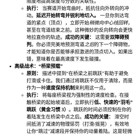
限度地提高速度与分数的关联性。
执行：
当赛道开始弯曲时，抵抗住向外转向的冲
动。
延迟开始转弯并锐利地切入。
一旦你到达弯
道的紧点（顶点），立即开始
稍微向中心线回转
，
甚至在弯道结束之前。这种微妙的反向转向会更快
地拉直你的轨迹。
成功的关键：
这需要
双障碍预
判
。你必须完美地预测弯道
之后
的下一个障碍物，
才能知道你是否能够承担激进的顶点切入。如果出
错，意味着在最高速度下发生碰撞。
高级战术：“桥梁预载”
原则：
描述中提到“在桥梁之前跳跃”有助于避免
打滑或卡住。我们通过将跳跃不仅用于清除，而是
作为一种
速度保持机制
来利用这一点。
执行：
将每座桥梁视为强制性的速度检查。在接
触桥梁的起始坡道后，立即执行
低、快速的“羽毛”
跳跃（黄金习惯 3）
。跳跃的时间必须控制在你的
着陆发生在桥梁中点之后。
成功的关键：
滞空时
间抵消了减速的物理惩罚（打滑/摇晃），有效地
让你“跳过”减速段并保持你的动量着陆。这是轻微