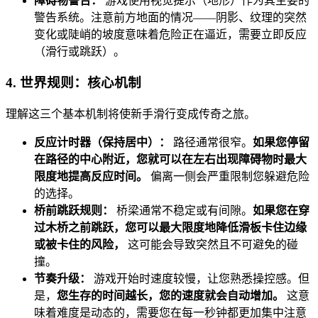
障碍物警告：
游戏使用视觉提示（地形）作为其主要的
警告系统。注意前方地面的情况——阴影、纹理的突然
变化或陡峭的坡度意味着危险正在逼近，需要立即反应
（滑行或跳跃）。
4. 世界规则：核心机制
理解这三个基本机制将使新手滑行变成传奇之旅。
反应计时器（保持居中）：
路径通常很窄。
如果您停留
在路径的中心附近，您就可以在左右出现障碍物时最大
限度地提高反应时间。
偏离一侧会严重限制您躲避危险
的选择。
桥前跳跃规则：
桥梁通常不稳定或有间隙。
如果您在穿
过木桥之前跳跃，您可以最大限度地降低滑板卡住边缘
或被卡住的风险，
这可能会导致突然且不可避免的碰
撞。
节奏升级：
游戏开始时速度较慢，让您熟悉操控感。但
是，
您生存的时间越长，您的速度就会自动增加。
这意
味着难度是动态的，需要您在每一秒钟都更加集中注意