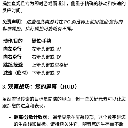
操控直观且专为即时游戏而设计，侧重于精确的移动和快速的
反应时间。
免责声明：
这些是此类游戏在 PC 浏览器上使用键盘/鼠标的
标准操控。实际操控可能略有不同。
动作/目的
键位/手势
向左滑行
左箭头键或 'A'
向右滑行
右箭头键或 'D'
跳跃/躲避
上箭头键或空格键
减速（临时）
下箭头键或 'S'
3. 观察战场：您的屏幕（HUD）
虽然雪径传奇的目标是简洁的界面，但一些关键元素可以让您
跟踪您的进度和表现。
距离/分数计数器：
通常显示在屏幕顶部，这个数字是您
的生命线和目标。请持续关注它，随着您的生存而不断