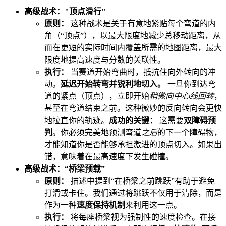
高级战术："顶点滑行"
原则：
这种战术是关于有意地紧贴每个弯道的内
角（“顶点”），以最大限度地减少总移动距离，从
而在更短的实际时间内覆盖所需的地图距离，最大
限度地提高速度与分数的关联性。
执行：
当赛道开始弯曲时，抵抗住向外转向的冲
动。
延迟开始转弯并锐利地切入。
一旦你到达弯
道的紧点（顶点），立即开始
稍微向中心线回转
，
甚至在弯道结束之前。这种微妙的反向转向会更快
地拉直你的轨迹。
成功的关键：
这需要
双障碍预
判
。你必须完美地预测弯道
之后
的下一个障碍物，
才能知道你是否能够承担激进的顶点切入。如果出
错，意味着在最高速度下发生碰撞。
高级战术：“桥梁预载”
原则：
描述中提到“在桥梁之前跳跃”有助于避免
打滑或卡住。我们通过将跳跃不仅用于清除，而是
作为一种
速度保持机制
来利用这一点。
执行：
将每座桥梁视为强制性的速度检查。在接