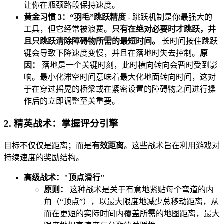
让你在瓶颈路段保持速度。
黄金习惯 3：“羽毛”跳跃精度
- 跳跃机制是你最强大的
工具，但它经常被浪费。
只有在绝对必要时才跳跃，并
且只跳跃清除障碍物所需的最短时间。
长时间按住跳跃
键会导致下降速度变慢，并且在落地时失去控制。
原
因：
落地是一个关键时刻，此时横向转向会暂时受到影
响。最小化滞空时间意味着最大化地面转向时间，这对
于在穿过摇晃的桥梁或在紧密设置的障碍物之间进行操
作后的立即调整至关重要。
2. 精英战术：掌握评分引擎
目标不仅仅是距离；而是
有效距离
。这些战术旨在利用游戏对
持续速度的奖励结构。
高级战术："顶点滑行"
原则：
这种战术是关于有意地紧贴每个弯道的内
角（“顶点”），以最大限度地减少总移动距离，从
而在更短的实际时间内覆盖所需的地图距离，最大