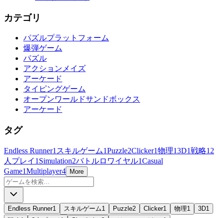
カテゴリ
パズルプラットフォーム
爆弾ゲーム
パズル
アクションメイズ
アーケード
タイピングゲーム
オープンワールドサンドボックス
アーケード
タグ
Endless Runner
1
スキルゲーム
1
Puzzle
2
Clicker
1
物理
1
3D
1
戦略
1
2
人プレイ
1
Simulation
2
バトルロワイヤル
1
Casual
Game
1
Multiplayer
4
More
Endless Runner
1
スキルゲーム
1
Puzzle
2
Clicker
1
物理
1
3D
1