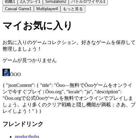
戦略
1
2人プレイ
1
Simulation
2
バトルロワイヤル
1
Casual Game
1
Multiplayer
4
もっと見る
マイお気に入り
お気に入りのゲームコレクション。好きなゲームを保存して
整理しましょう！
ゲームが見つかりません
ÖOO
{ "jsonContent": { "title": "Öoo—無料でÖooゲームをオンライ
ンで今すぐプレイ | Öoo.org", "locale": "ja", "description":
"Öoo.orgで公式Öooゲームを無料でオンラインでプレイしま
しょう。より多くのクリア戦略と隠し機能が満載；さあ、プ
レイしよう！" } }
フレンドリンク
producthubx