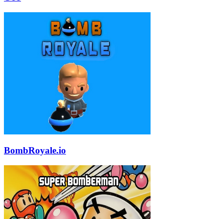
BombRoyale.io