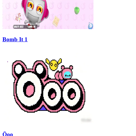
Bomb It 1
Öoo