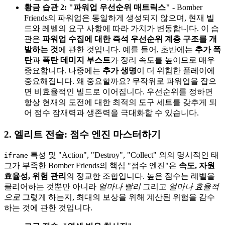
황금 습관 2: "파워업 우선순위 매트릭스"
- Bomber
Friends의 파워업은 동일하게 생성되지 않으며, 현재 빌
드와 레벨의 요구 사항에 따라 가치가 변동합니다. 이 습
관은
파워업 수집에 대한 즉석 우선순위 계층 구조를 개
발하는 것
에 관한 것입니다. 예를 들어, 초반에는
추가 폭
탄
과
폭탄 데미지 부스트
가 정리 속도를 높이므로 매우
중요합니다. 나중에는
추가 생명
이 더 위험한 플레이에
중요해집니다. 왜 중요할까요? 무작위로 파워업을 잡으
면 비효율적인 빌드로 이어집니다. 우선순위를 정하면
항상 현재의 도전에 대한 최적의 도구 세트를 갖추게 되
어 점수 잠재력과 생존력을 극대화할 수 있습니다.
2. 엘리트 전술: 점수 엔진 마스터하기
특성 및 "Action", "Destroy", "Collect" 외의 명시적인 태
iframe
그가 부족한 Bomber Friends의 핵심 "점수 엔진"은
속도, 자원
효율성, 위험 관리
의 정교한 조합입니다. 높은 점수는 레벨을
클리어하는 것뿐만 아니라
얼마나 빨리
그리고
얼마나 효율적
으로
그렇게 하는지, 최대의 보상을 위해 계산된 위험을 감수
하는 것에 관한 것입니다.