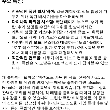
주요 특징:
전략적인 폭탄 발사 액션:
길을 개척하고 적을 함정에 가
두기 위해 폭탄 배치 기술을 마스터하세요.
다이나믹 파워업 시스템:
폭탄 데미지 부스트, 추가 폭
탄, 추가 생명을 수집하여 파워를 향상시키세요.
캐릭터 성장 및 커스터마이징:
각 레벨 종료 시 획득한
보상으로 캐릭터의 외모와 스탯을 업그레이드하세요.
다양한 게임 모드:
몬스터와 대결하는 "노멀" 플레이,
"로봇 퀘스트"에서 첨단 로봇에 도전하거나, 특별 모드
에서 미국 대통령 후보들과 대결해보세요.
직관적인 컨트롤:
배우기 쉬운 키보드 컨트롤(이동은 방
향키, 폭탄은 A, 도발은 B)로 액션에 쉽게 참여할 수 있습
니다.
왜 좋아하게 될까요? 액션으로 가득 찬 퍼즐, 전략적 사고, 고
전 아케이드 게임의 변치 않는 매력을 좋아한다면, Bomber
Friends는 당신을 위해 특별히 제작되었습니다. 도전과 보상의
완벽한 조화를 제공하여, 각 레벨을 클리어할 때마다 상당한
성취감을 느낄 수 있습니다. 노련한 폭탄 베테랑이든, 이 장르
의 신인이든, 접근성이 뛰어나면서도 심오한 게임 플레이는 몇
시간 동안 폭발적인 재미를 보장합니다.