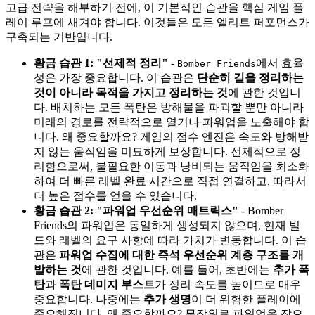
고급 전략을 해부하기 전에, 이 기본적인 습관을 핵심 게임 플
레이 루프에 새겨야 합니다. 이것들은 모든 엘리트 퍼포먼스가
구축되는 기반입니다.
황금 습관 1: "선제적 정리"
-
에서 효율
Bomber Friends
성은 가장 중요합니다. 이 습관은
단순히 길을 정리하는
것이 아니라 목적을 가지고 정리하는 것
에 관한 것입니
다. 배치하는 모든 폭탄은 방해물을 파괴할 뿐만 아니라
미래의 경로를 전략적으로 열거나 파워업을 노출해야 합
니다. 왜 중요할까요? 게임의 점수 엔진은 속도와 방해받
지 않는 움직임을 미묘하게 보상합니다. 선제적으로 정
리함으로써, 불필요한 이동과 낭비되는 움직임을 최소화
하여 더 빠른 레벨 완료 시간으로 직접 연결하고, 따라서
더 높은 점수를 얻을 수 있습니다.
황금 습관 2: "파워업 우선순위 매트릭스"
- Bomber
Friends의 파워업은 동일하게 생성되지 않으며, 현재 빌
드와 레벨의 요구 사항에 따라 가치가 변동합니다. 이 습
관은
파워업 수집에 대한 즉석 우선순위 계층 구조를 개
발하는 것
에 관한 것입니다. 예를 들어, 초반에는
추가 폭
탄
과
폭탄 데미지 부스트
가 정리 속도를 높이므로 매우
중요합니다. 나중에는
추가 생명
이 더 위험한 플레이에
중요해집니다. 왜 중요할까요? 무작위로 파워업을 잡으