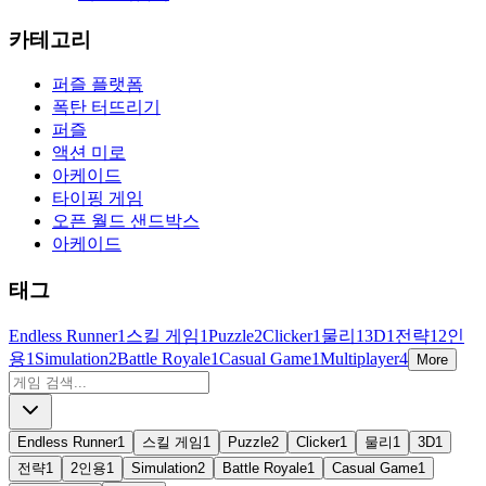
카테고리
퍼즐 플랫폼
폭탄 터뜨리기
퍼즐
액션 미로
아케이드
타이핑 게임
오픈 월드 샌드박스
아케이드
태그
Endless Runner
1
스킬 게임
1
Puzzle
2
Clicker
1
물리
1
3D
1
전략
1
2인
용
1
Simulation
2
Battle Royale
1
Casual Game
1
Multiplayer
4
More
Endless Runner
1
스킬 게임
1
Puzzle
2
Clicker
1
물리
1
3D
1
전략
1
2인용
1
Simulation
2
Battle Royale
1
Casual Game
1