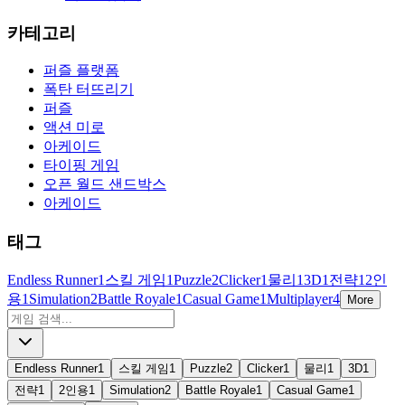
카테고리
퍼즐 플랫폼
폭탄 터뜨리기
퍼즐
액션 미로
아케이드
타이핑 게임
오픈 월드 샌드박스
아케이드
태그
Endless Runner
1
스킬 게임
1
Puzzle
2
Clicker
1
물리
1
3D
1
전략
1
2인
용
1
Simulation
2
Battle Royale
1
Casual Game
1
Multiplayer
4
More
Endless Runner
1
스킬 게임
1
Puzzle
2
Clicker
1
물리
1
3D
1
전략
1
2인용
1
Simulation
2
Battle Royale
1
Casual Game
1