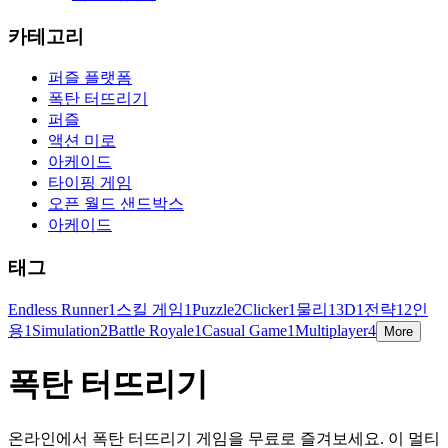
카테고리
퍼즐 플랫폼
폭탄 터뜨리기
퍼즐
액션 미로
아케이드
타이핑 게임
오픈 월드 샌드박스
아케이드
태그
Endless Runner
1
스킬 게임
1
Puzzle
2
Clicker
1
물리
1
3D
1
전략
1
2인
용
1
Simulation
2
Battle Royale
1
Casual Game
1
Multiplayer
4
More
폭탄 터뜨리기
온라인에서 폭탄 터뜨리기 게임을 무료로 즐겨보세요. 이 멀티