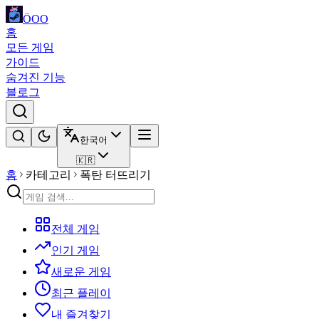
ÖOO
홈
모든 게임
가이드
숨겨진 기능
블로그
한국어
🇰🇷
홈
카테고리
폭탄 터뜨리기
전체 게임
인기 게임
새로운 게임
최근 플레이
내 즐겨찾기