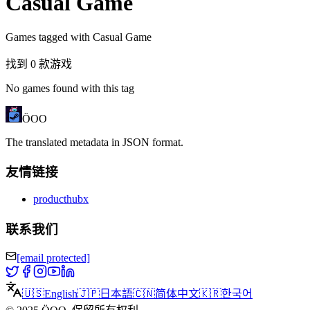
Casual Game
Games tagged with Casual Game
找到 0 款游戏
No games found with this tag
ÖOO
The translated metadata in JSON format.
友情链接
producthubx
联系我们
[email protected]
🇺🇸
English
🇯🇵
日本語
🇨🇳
简体中文
🇰🇷
한국어