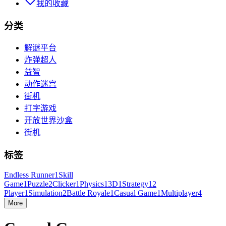
我的收藏
分类
解谜平台
炸弹超人
益智
动作迷宫
街机
打字游戏
开放世界沙盒
街机
标签
Endless Runner
1
Skill
Game
1
Puzzle
2
Clicker
1
Physics
1
3D
1
Strategy
1
2
Player
1
Simulation
2
Battle Royale
1
Casual Game
1
Multiplayer
4
More