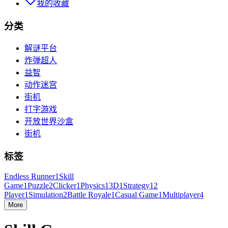
我的收藏
分类
解谜平台
炸弹超人
益智
动作迷宫
街机
打字游戏
开放世界沙盒
街机
标签
Endless Runner
1
Skill
Game
1
Puzzle
2
Clicker
1
Physics
1
3D
1
Strategy
1
2
Player
1
Simulation
2
Battle Royale
1
Casual Game
1
Multiplayer
4
More