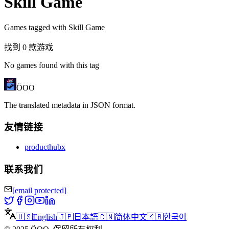
Skill Game
Games tagged with Skill Game
找到 0 款游戏
No games found with this tag
ÖOO
The translated metadata in JSON format.
友情链接
producthubx
联系我们
[email protected]
🇺🇸
English
🇯🇵
日本語
🇨🇳
简体中文
🇰🇷
한국어