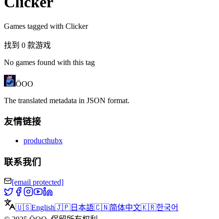
Clicker
Games tagged with Clicker
找到 0 款游戏
No games found with this tag
ÖOO
The translated metadata in JSON format.
友情链接
producthubx
联系我们
[email protected]
🇺🇸
English
🇯🇵
日本語
🇨🇳
简体中文
🇰🇷
한국어