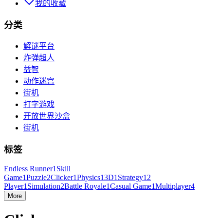
我的收藏
分类
解谜平台
炸弹超人
益智
动作迷宫
街机
打字游戏
开放世界沙盒
街机
标签
Endless Runner
1
Skill
Game
1
Puzzle
2
Clicker
1
Physics
1
3D
1
Strategy
1
2
Player
1
Simulation
2
Battle Royale
1
Casual Game
1
Multiplayer
4
More