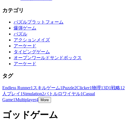
カテゴリ
パズルプラットフォーム
爆弾ゲーム
パズル
アクションメイズ
アーケード
タイピングゲーム
オープンワールドサンドボックス
アーケード
タグ
Endless Runner
1
スキルゲーム
1
Puzzle
2
Clicker
1
物理
1
3D
1
戦略
1
2
人プレイ
1
Simulation
2
バトルロワイヤル
1
Casual
Game
1
Multiplayer
4
More
ゴッドゲーム