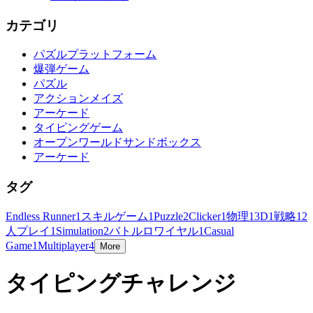
カテゴリ
パズルプラットフォーム
爆弾ゲーム
パズル
アクションメイズ
アーケード
タイピングゲーム
オープンワールドサンドボックス
アーケード
タグ
Endless Runner
1
スキルゲーム
1
Puzzle
2
Clicker
1
物理
1
3D
1
戦略
1
2
人プレイ
1
Simulation
2
バトルロワイヤル
1
Casual
Game
1
Multiplayer
4
More
タイピングチャレンジ