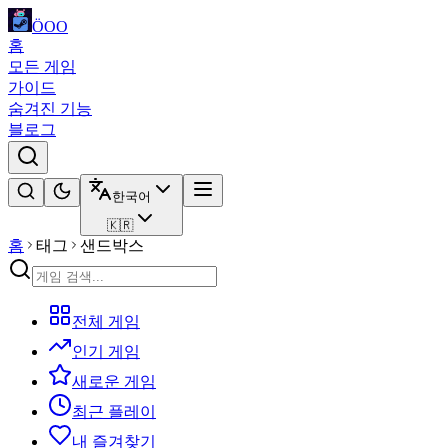
ÖOO
홈
모든 게임
가이드
숨겨진 기능
블로그
한국어
🇰🇷
홈
태그
샌드박스
전체 게임
인기 게임
새로운 게임
최근 플레이
내 즐겨찾기