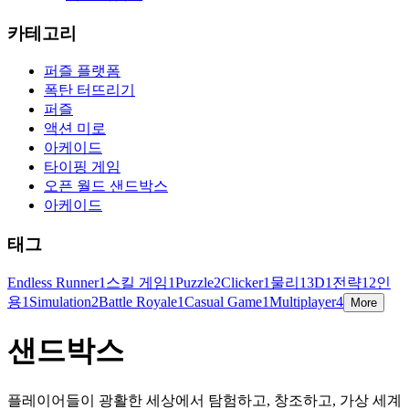
카테고리
퍼즐 플랫폼
폭탄 터뜨리기
퍼즐
액션 미로
아케이드
타이핑 게임
오픈 월드 샌드박스
아케이드
태그
Endless Runner
1
스킬 게임
1
Puzzle
2
Clicker
1
물리
1
3D
1
전략
1
2인
용
1
Simulation
2
Battle Royale
1
Casual Game
1
Multiplayer
4
More
샌드박스
플레이어들이 광활한 세상에서 탐험하고, 창조하고, 가상 세계