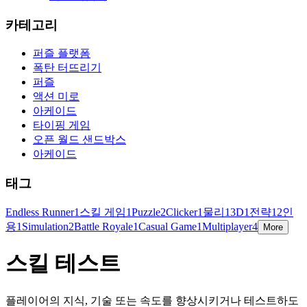
카테고리
퍼즐 플랫폼
폭탄 터뜨리기
퍼즐
액션 미로
아케이드
타이핑 게임
오픈 월드 샌드박스
아케이드
태그
Endless Runner
1
스킬 게임
1
Puzzle
2
Clicker
1
물리
1
3D
1
전략
1
2인
용
1
Simulation
2
Battle Royale
1
Casual Game
1
Multiplayer
4
More
스킬 테스트
플레이어의 지식, 기술 또는 속도를 향상시키거나 테스트하도