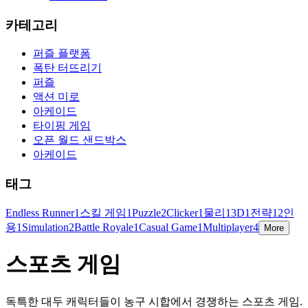
카테고리
퍼즐 플랫폼
폭탄 터뜨리기
퍼즐
액션 미로
아케이드
타이핑 게임
오픈 월드 샌드박스
아케이드
태그
Endless Runner
1
스킬 게임
1
Puzzle
2
Clicker
1
물리
1
3D
1
전략
1
2인
용
1
Simulation
2
Battle Royale
1
Casual Game
1
Multiplayer
4
More
스포츠 게임
독특한 대두 캐릭터들이 농구 시합에서 경쟁하는 스포츠 게임.