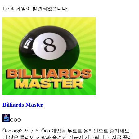
1개의 게임이 발견되었습니다.
Billiards Master
ÖOO
Öoo.org에서 공식 Öoo 게임을 무료로 온라인으로 즐기세요.
더 많은 클리어 전략과 숨겨진 기능이 기다립니다; 지금 플레