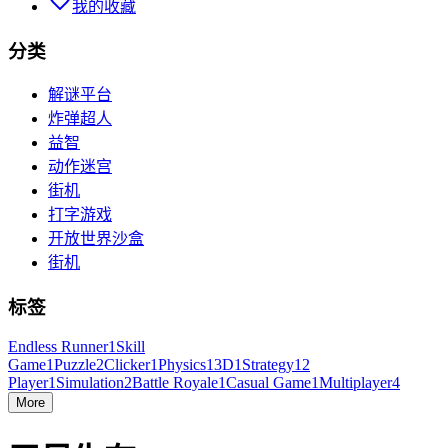
我的收藏
分类
解谜平台
炸弹超人
益智
动作迷宫
街机
打字游戏
开放世界沙盒
街机
标签
Endless Runner
1
Skill
Game
1
Puzzle
2
Clicker
1
Physics
1
3D
1
Strategy
1
2
Player
1
Simulation
2
Battle Royale
1
Casual Game
1
Multiplayer
4
More