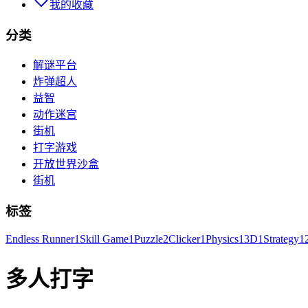
我的收藏
分类
解谜平台
炸弹超人
益智
动作迷宫
街机
打字游戏
开放世界沙盒
街机
标签
Endless Runner
1
Skill Game
1
Puzzle
2
Clicker
1
Physics
1
3D
1
Strategy
1
多人打字