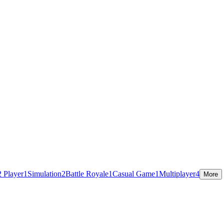
2 Player
1
Simulation
2
Battle Royale
1
Casual Game
1
Multiplayer
4
More